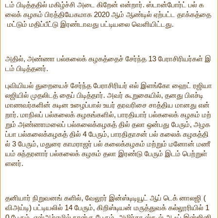
டம் பிடித்ததில் மகிழ்ச்சி அடை கிறேன் என்றார். ஸ்டான்போர்ட் பல் க
லைக் கழகம் பிரத்தியேகமாக 2020 ஆம் ஆண்டில் ஏற்பட்ட தாக்கத்தை
மட்டும் மதிப்பீட்டு இரண்டாவது பட்டியலை வெளியிட்டது.
அதில், அண்ணா பல்கலைக் கழகத்தைச் சேர்ந்த 13 பேராசிரியர்கள் இ
டம் பிடித்தனர்.
புவியியல் துறையைச் சேர்ந்த பேராசிரியர் எல் இளங்கோ ஹைட் ரஜியா
லஜியில் முதலிடத் தைப் பிடித்தார். அவர் கூறுகையில், தனது பிஎச்டி
மாணவர்களின் கடின உழைப்பால் உயர் தரவரிசை சாத்திய மானது என்
றார். மாநிலப் பல்கலைக் கழகங்களில், பாரதியார் பல்கலைக் கழகம் மற்
றும் அண்ணாமலைப் பல்கலைக்கழகத் தில் தலா ஒன்பது பேரும், அழக
ப்பா பல்கலைக்கழகத் தில் 4 பேரும், பாரதிதாசன் பல் கலைக் கழகத்தி
ல் 3 பேரும், மதுரை காமராஜர் பல் கலைக்கழகம் மற்றும் மனோன் மணீ
யம் சுந்தரனார் பல்கலைக் கழகம் தலா இரண்டு பேரும் இடம் பெற்றுள்
ளனர்.
தனியார் நிறுவனங் களில், வேலூர் இன்ஸ்டிடியூட் ஆப் டெக் னாலஜி (
விஅய்டி) பட்டியலில் 14 பேரும், கிறிஸ்டியன் மருத்துவக் கல்லூரியில் 1
0 பேரும், எஸ்ஆர்எமில் நான்கு பேரும், அமிர்தா ஸ்கூல் ஆஃப் இன்ஜினி