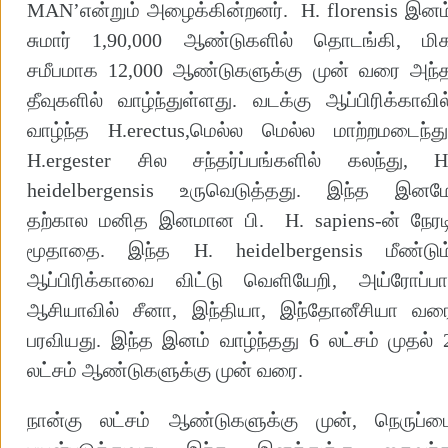
MAN’என்றும் அழைக்கின்றனர். H. florensis இனம
சுமார் 1,90,000 ஆண்டுகளில் தொடங்கி, மி
சமீபமாக 12,000 ஆண்டுகளுக்கு முன் வரை அந்
தீவுகளில் வாழ்ந்துள்ளது. வடக்கு ஆப்பிரிக்காவில
வாழ்ந்த H.erectus,மெல்ல மெல்ல மாற்றமடைந்து
H.ergester சில சந்தர்ப்பங்களில் கலந்து, H
heidelbergensis உருவெடுத்தது. இந்த இனம
தற்கால மனித இனமான பி. H. sapiens-ன் நேரட
மூதாதை. இந்த H. heidelbergensis மீண்டும
ஆப்பிரிக்காவை விட்டு வெளியேறி, அய்ரோப்பா
ஆசியாவில் சீனா, இந்தியா, இந்தோனீசியா வர
பரவியது. இந்த இனம் வாழ்ந்தது 6 லட்சம் முதல் 
லட்சம் ஆண்டுகளுக்கு முன் வரை.
நான்கு லட்சம் ஆண்டுகளுக்கு முன், நெருப்ப