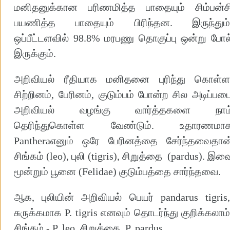
மனிதனுக்கான பரிணமித்த பாதையும் சிம்பன்ச
பயணித்த பாதையும் பிரிந்தன. இருந்தும்
ஒப்பீட்டளவில் 98.8% மரபணு தொகுப்பு ஒன்று போல
இருக்கும்.
அறிவியல் ரீதியாக மனிதனை புரிந்து கொள்ள
சிற்றினம், பேரினம், குடும்பம் போன்ற சில அடிப்பட
அறிவியல் வழங்கு வார்த்தகளை நாம
தெரிந்துகொள்ள வேண்டும். உதாரணமா
Pantheraஎனும் ஒரே பேரினத்தை சேர்ந்தவைதான
சிங்கம் (leo), புலி (tigris), சிறுத்தை (pardus). இவ
மூன்றும் பூனை (Felidae) குடும்பத்தை சார்ந்தவை.
ஆக, புலியின் அறிவியல் பெயர் pandarus tigris
சுருக்கமாக P. tigris எனவும் தொடர்ந்து குறிக்கலாம்
சிங்கம் - P. leo, சிறுத்தை P. pardus.