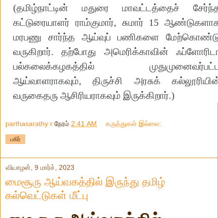
(தமிழ்நாட்டின் மதுரை மாவட்டத்தைச் சேர்ந்
கட்டுரையாளர் ராம்குமார், சுமார் 15 ஆண்டுகளா
மரபணு சார்ந்த ஆய்வுப் பணிகளை மேற்கொண்ட
வருகிறார். தற்போது அமெரிக்காவின் ஃப்ளோரிட
பல்கலைக்கழகத்தில் முதுமுனைவர்பட்
ஆய்வாளராகவும், திருச்சி அரசுக் கல்லூரியின
வருகைதரு ஆசிரியராகவும் இருக்கிறார்.)
parthasarathy r
நேரம்
2:41 AM
கருத்துகள் இல்லை:
பகிர்
வியாழன், 9 மார்ச், 2023
மைசூரு ஆய்வகத்தில் இருந்து தமிழ்
கல்வெட்டுகள் மீட்பு