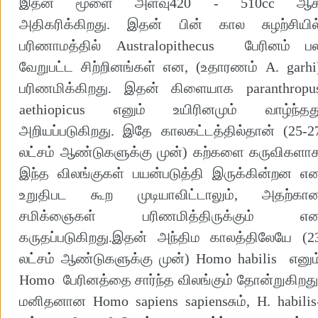
இதன் மூளை அளவு420 - 510cc ஆ
அதிகரிக்கிறது. இதன் பின் கால சுழற்சியில
பரிணாமத்தில் Australopithecus பேரினம் ப
வேறுபட்ட சிற்றினங்கள் என, (உதாரணம் A. garhi
பரிணமிக்கிறது. இதன் கிளையாக paranthropu
aethiopicus எனும் உயிரினமும் வாழ்ந்தத
அறியப்படுகிறது. இதே காலகட்டத்தில்தான் (25-2
லட்சம் ஆண்டுகளுக்கு முன்) கற்களை கருவிகளா
இந்த விலங்குகள் பயன்படுத்தி இருக்கின்றன எ
உறுதிபட கூற முடியாவிட்டாலும், அதற்கா
சமிக்ஞைகள் பரிணமித்திருக்கும் எ
கருதப்படுகிறது.இதன் அந்திம காலத்திலேயே (2
லட்சம் ஆண்டுகளுக்கு முன்) Homo habilis எனும
Homo பேரினத்தை சார்ந்த விலங்கும் தோன்றுகிறது
மனிதனான Homo sapiens sapiensசும், H. habilis