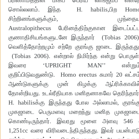
சொல்லலாம். இந்த H. habilis,பிற Hom
சிற்றினங்களுக்கும், முந்தை
Australopithecus பேரினத்திற்குகான இடைப்பட்
குணாதிசியங்களுடனே இருந்தார் (Tobias 2006)
வெளித்தோற்றமும் சற்றே குரங்கு ஜாடை இருந்தது
(Tobias 2006). என்றால் நிமிர்ந்த என்று பொருள்
இவரை ‘UPRIGHT MAN’’ என்றும
குறிப்பிடுவதுண்டு. Homo erectus சுமார் 20 லட்சம
ஆண்டுகளுக்கு முன் கிழக்கு ஆப்ரிக்காவில
தோன்றியது. உடல்ரீதியாக மனிதனாகவே தெரிந்தார்
H. habilisக்கு இருந்தது போல அல்லாமல், குரங்க
முகஜாடை பெருமளவு மறைந்து மனித முகஜாட
கொண்டிருந்தார். இவரது மூளை அளவு 546 
1,251cc வரை விரிவடைந்திருந்தது. இவர் பயன்பாட