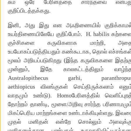
சும் ஒரே பேரினத்தை சார்ந்தவை என்பத
குறிப்பிடத்தக்கது.
இனி, அது இது என அஃறிணையில் குறிக்காமல
உயர்திணையிலேயே குறிப்போம். H. habilis கற்கள
குச்சிகளை கருவிகளாக மாற்றி, அத
உபயோகப்படுத்தியதும் கண்கூடாக, தொல் எச்சங்கள
மூலம் அறியப்படுகிறது (இந்த கருவிககளை இதற்க
முன்னும், இதே காலகட்டத்திலும் வாழ்ந்
Australopithecus garhi, paranthropu
aethiopicus விலங்குகள் செய்திருக்கலாம் எனும
வாதமும் உண்டு). Homoபேரினத்தில் வெளிப்புறத
தோற்றம் தாண்டி, மூளை/அறிவு சார்ந்த பரிணாமமும
மிகப்பெரிய மாற்றங்களை உண்டாக்கியுள்ளது. இவர
முதல் மனிதன் என்றே சொல்லும் அளவுக்க
மனிதனுக்கான பண்புகள் உருவாகிவிட்டிருந்தன