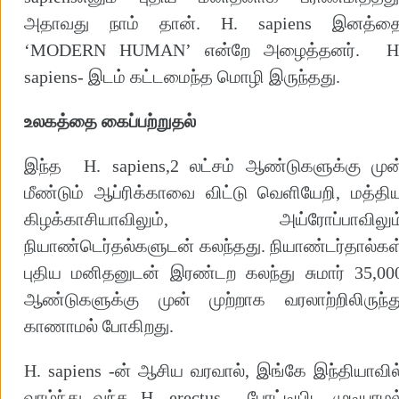
அதாவது நாம் தான். H. sapiens இனத்த
‘MODERN HUMAN’ என்றே அழைத்தனர். H
sapiens- இடம் கட்டமைந்த மொழி இருந்தது.
உலகத்தை கைப்பற்றுதல்
இந்த H. sapiens,2 லட்சம் ஆண்டுகளுக்கு முன
மீண்டும் ஆப்ரிக்காவை விட்டு வெளியேறி, மத்தி
கிழக்காசியாவிலும், அய்ரோப்பாவிலும
நியாண்டெர்தல்களுடன் கலந்தது. நியாண்டர்தால்கள
புதிய மனிதனுடன் இரண்டற கலந்து சுமார் 35,00
ஆண்டுகளுக்கு முன் முற்றாக வரலாற்றிலிருந்த
காணாமல் போகிறது.
H. sapiens -ன் ஆசிய வரவால், இங்கே இந்தியாவில
வாழ்ந்து வந்த H. erectus, போட்டியிட முடியாமல