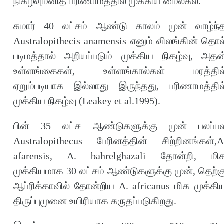
நிகழ்வுமனித பரிணாமத்தில் முக்கிய மைல்கல்.
சுமார் 40 லட்சம் ஆண்டு காலம் முன் வாழ்ந்
Australopithecis anamensis எனும் விலங்கின் தொல
படிமத்தால் அறியப்படும் முக்கிய நிகழ்வு, அதன
உள்ளங்கைகள், உள்ளங்கால்கள் மரத்தில
ஏறும்படியாக இல்லாது இருந்தது, பரிணாமத்தில
முக்கிய நிகழ்வு (Leakey et al.1995).
பின் 35 லட்ச ஆண்டுகளுக்கு முன் பலப்ப
Australopithecus பேரினத்தின் சிற்றினங்கள்,A
afarensis, A. bahrelghazali தோன்றி, மி
முக்கியமாக 30 லட்சம் ஆண்டுகளுக்கு முன், தெற்க
ஆப்ரிக்காவில் தோன்றிய A. africanus மிக முக்கி
திருப்புமுனை உயிரியாக கருதப்படுகிறது.