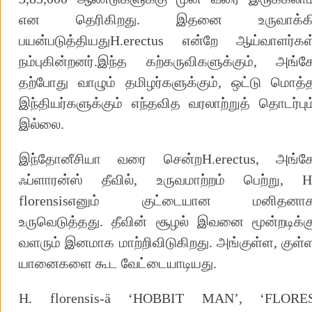
என தெரிகிறது. இதனை உருவாக்க
பயன்படுத்தியதுH.erectus என்றே ஆய்வாளர்கள
நம்புகின்றனர்.இந்த கற்கருவிகளுக்கும், அங்க
தற்போது வாழும் தமிழர்களுக்கும், ஒட்டு மொத்
இந்தியர்களுக்கும் எந்தவித வரலாற்றுத் தொடர்பும
இல்லை.
இந்தோனீசியா வரை சென்றH.erectus, அங்க
ஃப்ளாரன்ஸ் தீவில், உருவமாற்றம் பெற்று, H
florensisஎனும் குட்டையான மனிதனா
உருவெடுத்தது. தீவின் சூழல் இவனை மூன்றடிக்க
வளரும் இனமாக மாற்றிவிடுகிறது. அங்குள்ள, குள்
யானைகளை கூட வேட்டையாடியது.
H. florensis-ä ‘HOBBIT MAN’, ‘FLORE