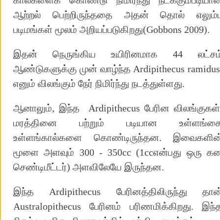
ஆற்றல் பெற்றிருந்ததை அதன் தொல் எலும்ப
படிமங்கள் மூலம் அறியப்படுகிறது(Gobbons 2009).
இதன் நெருங்கிய உயிரினமாக 44 லட்சம
ஆண்டுகளுக்கு முன் வாழ்ந்த Ardipithecus ramidu
எனும் விலங்கும் நேர் நிமிர்ந்து நடத்துள்ளது.
ஆனாலும், இந்த Ardipithecus பேரின விலங்குகள்
மரத்தினை பற்றும் படியான உள்ளங்க
உள்ளங்கால்களை கொண்டிருந்தன. இவைகளின
மூளை அளவும் 300 - 350cc (1ccஎன்பது ஒரு க
செண்டிமீட்டர்) அளவிலேயே இருந்தன.
இந்த Ardipithecus பேரினத்திலிருந்து தான
Australopithecus பேரினம் பரிணமிக்கிறது. இந்