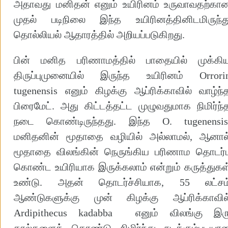
அதாவது மனிதன் எனும் உயிரினம் உருவாவதற்கா
முதல் படிநிலை இந்த உயிரினத்தினிடமிருந்த
தொல்லியல் ஆதாரத்தில் அறியப்படுகிறது.
பின் மனித பரிணாமத்தில் பாதையில் முக்கி
திருப்புமுனையில் இருந்த உயிரினம் Orrori
tugenensis எனும் கிழக்கு ஆப்ரிக்காவில் வாழ்ந்
பிரைமேட். அது கிட்டத்தட்ட முழுவதுமாக நிமிர்ந்
நடை கொண்டிருந்தது. இந்த O. tugenensi
மனிதனின் மூதாதை வழியில் அல்லாமல், ஆனால
மூதாதை விலங்கின் நெருங்கிய பரிணாம தொடர்ப
கொண்ட உயிரியாக இருக்கலாம் என்றும் கருத்துகள
உண்டு. அதன் தொடர்ச்சியாக, 55 லட்சம
ஆண்டுகளுக்கு முன் கிழக்கு ஆப்ரிக்காவில
Ardipithecus kadabba எனும் விலங்கு இர
கால்களைக் கொண்டு நிமிர்ந்து நடக்கும்படியா