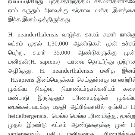
நம்பப்படுகிறது. புறத்தோற்றத்தில் சகமனிதனாகவ
நாம் கருதும் அளவுக்கு தற்கால மனித இனத்த
இந்த இனம் ஒத்திருந்தது.
H. neanderthalensis வாழ்ந்த காலம் சுமார் நான்க
லட்சம் முதல் 1,30,000 ஆண்டுகள் முன் உச்சம
பெற்று, சுமார் 35,000 ஆண்டுகளுக்கு முன்
மனிதன்(H. sapiens) வரவை தொடர்ந்து முற்றா
அழிந்தது. H. neanderthalensis மனித இனம
H.sapiens இனப்பெருக்கம் செய்துள்ளது வரலாற்றில
முக்கிய நிகழ்வு. நியாண்டர்தால்களிடம் கல
பண்பாடு இருந்ததும் பரிணாமத்தின் முக்கி
மைல்கள்.வடக்கு பகுதி ஆப்ரிக்காவில் தங்கிய H
heidelbergensis, மெல்ல மெல்ல பரிணமித்து, மூன்ற
முதல் இரண்டு லட்சம் ஆண்டுகளுக்கு முன் H
sapiensஎனும் புதிய மனிதனாக பரிணமித்தது