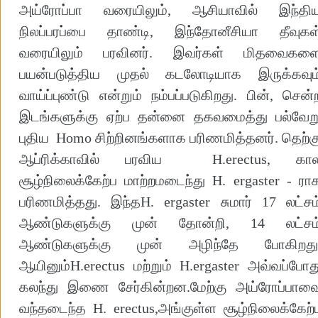
அய்ரோப்பா வரையிலும், ஆசியாவில் இந்தி
நிலப்பரப்பை தாண்டி, இந்தோனீசியா தீவுகள
வரையிலும் பரவினர். இவர்கள் மிதவைகள
பயன்படுத்திய முதல் கடலோடியாக இருக்கவும
வாய்ப்புண்டு என்றும் நம்பப்படுகிறது. பின், சென்
இடங்களுக்கு ஏற்ப தன்னை தகவமைத்து பல்வேற
புதிய Homo சிற்றினங்களாக பரிணமித்தனர். தெற்க
ஆப்ரிக்காவில் பரவிய H.erectus, கா
சூழ்நிலைக்கேற்ப மாற்றமடைந்து H. ergaster - ரா
பரிணமித்தது. இந்தH. ergaster சுமார் 17 லட்சம
ஆண்டுகளுக்கு முன் தோன்றி, 14 லட்சம
ஆண்டுகளுக்கு முன் அழிந்தே போகிறது
ஆயினும்H.erectus மற்றும் H.ergaster அவ்வப்போத
கலந்து இணை சேர்கின்றன.மேற்கு அய்ரோப்பாவ
வந்தடைந்த H. erectus,அங்குள்ள சூழ்நிலைக்கேற்