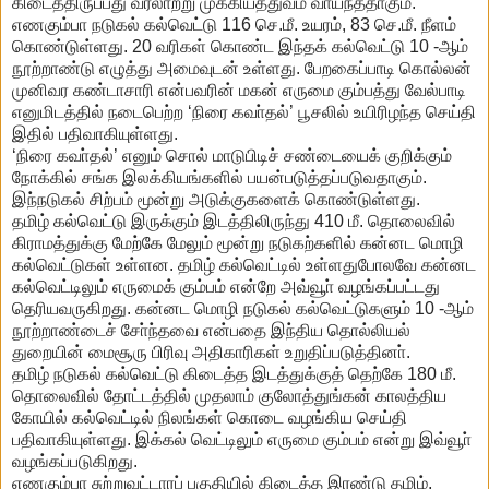
கிடைத்திருப்பது வரலாற்று முக்கியத்துவம் வாய்ந்ததாகும்.
எணகும்பா நடுகல் கல்வெட்டு 116 செ.மீ. உயரம், 83 செ.மீ. நீளம்
கொண்டுள்ளது. 20 வரிகள் கொண்ட இந்தக் கல்வெட்டு 10 -ஆம்
நூற்றாண்டு எழுத்து அமைவுடன் உள்ளது. பேறகைப்பாடி கொல்லன்
முனிவர கண்டாசாரி என்பவரின் மகன் எருமை கும்பத்து வேல்பாடி
எனுமிடத்தில் நடைபெற்ற ‘நிரை கவா்தல்’ பூசலில் உயிரிழந்த செய்தி
இதில் பதிவாகியுள்ளது.
‘நிரை கவா்தல்’ எனும் சொல் மாடுபிடிச் சண்டையைக் குறிக்கும்
நோக்கில் சங்க இலக்கியங்களில் பயன்படுத்தப்படுவதாகும்.
இந்நடுகல் சிற்பம் மூன்று அடுக்குகளைக் கொண்டுள்ளது.
தமிழ் கல்வெட்டு இருக்கும் இடத்திலிருந்து 410 மீ. தொலைவில்
கிராமத்துக்கு மேற்கே மேலும் மூன்று நடுகற்களில் கன்னட மொழி
கல்வெட்டுகள் உள்ளன. தமிழ் கல்வெட்டில் உள்ளதுபோலவே கன்னட
கல்வெட்டிலும் எருமைக் கும்பம் என்றே அவ்வூா் வழங்கப்பட்டது
தெரியவருகிறது. கன்னட மொழி நடுகல் கல்வெட்டுகளும் 10 -ஆம்
நூற்றாண்டைச் சோ்ந்தவை என்பதை இந்திய தொல்லியல்
துறையின் மைசூரு பிரிவு அதிகாரிகள் உறுதிப்படுத்தினா்.
தமிழ் நடுகல் கல்வெட்டு கிடைத்த இடத்துக்குத் தெற்கே 180 மீ.
தொலைவில் தோட்டத்தில் முதலாம் குலோத்துங்கன் காலத்திய
கோயில் கல்வெட்டில் நிலங்கள் கொடை வழங்கிய செய்தி
பதிவாகியுள்ளது. இக்கல் வெட்டிலும் எருமை கும்பம் என்று இவ்வூா்
வழங்கப்படுகிறது.
எணகும்பா சுற்றுவட்டாரப் பகுதியில் கிடைத்த இரண்டு தமிழ்,