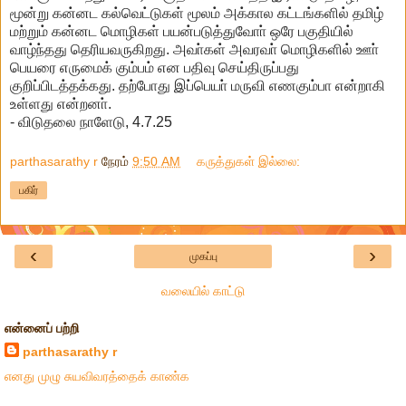
மூன்று கன்னட கல்வெட்டுகள் மூலம் அக்கால கட்டங்களில் தமிழ்
மற்றும் கன்னட மொழிகள் பயன்படுத்துவோா் ஒரே பகுதியில்
வாழ்ந்தது தெரியவருகிறது. அவா்கள் அவரவா் மொழிகளில் ஊா்
பெயரை எருமைக் கும்பம் என பதிவு செய்திருப்பது
குறிப்பிடத்தக்கது. தற்போது இப்பெயா் மருவி எணகும்பா என்றாகி
உள்ளது என்றனா்.
- விடுதலை நாளேடு, 4.7.25
parthasarathy r
நேரம்
9:50 AM
கருத்துகள் இல்லை:
பகிர்
‹
›
முகப்பு
வலையில் காட்டு
என்னைப் பற்றி
parthasarathy r
எனது முழு சுயவிவரத்தைக் காண்க