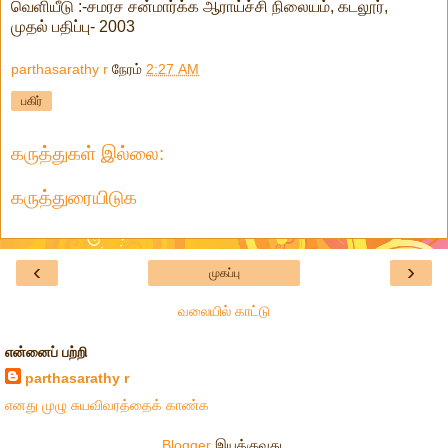
வெளியீடு :-சமரச சன்மார்க்க ஆராய்ச்சி நிலையம், கடலூர்,
முதல் பதிப்பு- 2003
parthasarathy r
நேரம்
2:27 AM
பகிர்
கருத்துகள் இல்லை:
கருத்துரையிடுக
‹
›
முகப்பு
வலையில் காட்டு
என்னைப் பற்றி
parthasarathy r
எனது முழு சுயவிவரத்தைக் காண்க
Blogger
இயக்குவது.