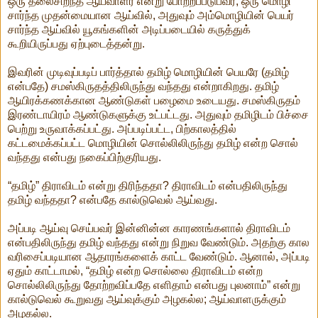
ஒரு தலைசிறந்த ஆய்வாளர் என்று போற்றப்படுபவர், ஒரு மொழி
சார்ந்த முதன்மையான ஆய்வில், அதுவும் அம்மொழியின் பெயர்
சார்ந்த ஆய்வில் யூகங்களின் அடிப்படையில் கருத்துக்
கூறியிருப்பது ஏற்புடைத்தன்று.
இவரின் முடிவுப்படிப் பார்த்தால் தமிழ் மொழியின் பெயரே (தமிழ்
என்பதே) சமஸ்கிருதத்திலிருந்து வந்தது என்றாகிறது. தமிழ்
ஆயிரக்கணக்கான ஆண்டுகள் பழைமை உடையது. சமஸ்கிருதம்
இரண்டாயிரம் ஆண்டுகளுக்கு உட்பட்டது. அதுவும் தமிழிடம் பிச்சை
பெற்று உருவாக்கப்பட்து. அப்படிப்பட்ட, பிற்காலத்தில்
கட்டமைக்கப்பட்ட மொழியின் சொல்லிலிருந்து தமிழ் என்ற சொல்
வந்தது என்பது நகைப்பிற்குரியது.
“தமிழ்” திராவிடம் என்று திரிந்ததா? திராவிடம் என்பதிலிருந்து
தமிழ் வந்ததா? என்பதே கால்டுவெல் ஆய்வது.
அப்படி ஆய்வு செய்பவர் இன்னின்ன காரணங்களால் திராவிடம்
என்பதிலிருந்து தமிழ் வந்தது என்று நிறுவ வேண்டும். அதற்கு கால
வரிசைப்படியான ஆதாரங்களைக் காட்ட வேண்டும். ஆனால், அப்படி
ஏதும் காட்டாமல், “தமிழ் என்ற சொல்லை திராவிடம் என்ற
சொல்லிலிருந்து தோற்றவிப்பதே எளிதாம் என்பது புலனாம்” என்று
கால்டுவெல் கூறுவது ஆய்வுக்கும் அழகல்ல; ஆய்வாளருக்கும்
அழகல்ல.