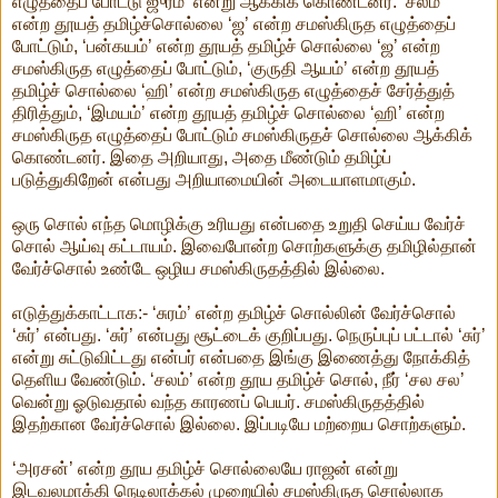
எழுத்தைப் போட்டு ஜுரம் என்று ஆக்கிக் கொண்டனர். ‘சலம்’
என்ற தூயத் தமிழ்ச்சொல்லை ‘ஜ’ என்ற சமஸ்கிருத எழுத்தைப்
போட்டும், ‘பன்கயம்’ என்ற தூயத் தமிழ்ச் சொல்லை ‘ஜ’ என்ற
சமஸ்கிருத எழுத்தைப் போட்டும், ‘குருதி ஆயம்’ என்ற தூயத்
தமிழ்ச் சொல்லை ‘ஹி’ என்ற சமஸ்கிருத எழுத்தைச் சேர்த்துத்
திரித்தும், ‘இமயம்’ என்ற தூயத் தமிழ்ச் சொல்லை ‘ஹி’ என்ற
சமஸ்கிருத எழுத்தைப் போட்டும் சமஸ்கிருதச் சொல்லை ஆக்கிக்
கொண்டனர். இதை அறியாது, அதை மீண்டும் தமிழ்ப்
படுத்துகிறேன் என்பது அறியாமையின் அடையாளமாகும்.
ஒரு சொல் எந்த மொழிக்கு உரியது என்பதை உறுதி செய்ய வேர்ச்
சொல் ஆய்வு கட்டாயம். இவைபோன்ற சொற்களுக்கு தமிழில்தான்
வேர்ச்சொல் உண்டே ஒழிய சமஸ்கிருதத்தில் இல்லை.
எடுத்துக்காட்டாக:- ‘சுரம்’ என்ற தமிழ்ச் சொல்லின் வேர்ச்சொல்
‘சுர்’ என்பது. ‘சுர்’ என்பது சூட்டைக் குறிப்பது. நெருப்புப் பட்டால் ‘சுர்’
என்று சுட்டுவிட்டது என்பர் என்பதை இங்கு இணைத்து நோக்கித்
தெளிய வேண்டும். ‘சலம்’ என்ற தூய தமிழ்ச் சொல், நீர் ‘சல சல’
வென்று ஓடுவதால் வந்த காரணப் பெயர். சமஸ்கிருதத்தில்
இதற்கான வேர்ச்சொல் இல்லை. இப்படியே மற்றைய சொற்களும்.
‘அரசன்’ என்ற தூய தமிழ்ச் சொல்லையே ராஜன் என்று
இடவலமாக்கி நெடிலாக்கல் முறையில் சமஸ்கிருத சொல்லாக