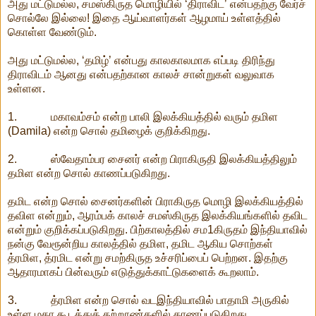
அது மட்டுமல்ல, சமஸ்கிருத மொழியில் ‘திராவிட’ என்பதற்கு வேர்ச்
சொல்லே இல்லை! இதை ஆய்வாளர்கள் ஆழமாய் உள்ளத்தில்
கொள்ள வேண்டும்.
அது மட்டுமல்ல, ‘தமிழ்’ என்பது காலகாலமாக எப்படி திரிந்து
திராவிடம் ஆனது என்பதற்கான காலச் சான்றுகள் வலுவாக
உள்ளன.
1. மகாவம்சம் என்ற பாலி இலக்கியத்தில் வரும் தமிள
(Damila) என்ற சொல் தமிழைக் குறிக்கிறது.
2. ஸ்வேதாம்பர சைனர் என்ற பிராகிருதி இலக்கியத்திலும்
தமிள என்ற சொல் காணப்படுகிறது.
தமிட என்ற சொல் சைனர்களின் பிராகிருத மொழி இலக்கியத்தில்
தவிள என்றும், ஆரம்பக் காலச் சமஸ்கிருத இலக்கியங்களில் தவிட
என்றும் குறிக்கப்படுகிறது. பிற்காலத்தில் சம1கிருதம் இந்தியாவில்
நன்கு வேரூன்றிய காலத்தில் தமிள, தமிட ஆகிய சொற்கள்
த்ரமிள, த்ரமிட என்று சமற்கிருத உச்சரிப்பைப் பெற்றன. இதற்கு
ஆதாரமாகப் பின்வரும் எடுத்துக்காட்டுகளைக் கூறலாம்.
3. த்ரமிள என்ற சொல் வடஇந்தியாவில் பாதாமி அருகில்
உள்ள மகா கூடத்துக் கற்றூண்களில் காணப்படுகிறது.