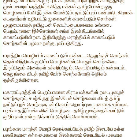
மூலம்தான் விளக்க முடியும். காரணம், வரலாற்றுக் காலத்துக்கு
முன் மகாராட்டிரத்தில் வசித்த மக்கள் தமிழ் போன்ற ஒரு
மொழியைப் பேசி இருக்க வேண்டும். நாட்டுப்புறப் பண்பாடு, கிராமக்
கடவுளர்கள் வழிபாட்டு முறைகளில் காணப்படும் சொற்கள்
முழுமையாகத் தமிழுடன் தொடர்புடையனவாக உள்ளன.
பெரும்பாலான இச்சொற்கள் சங்க இலக்கியங்களில்
காணப்படுகின்றன. இதிலிருந்து மராத்தியில் காணப்படும்
சொற்களின் பழமை நன்கு புலப்படுகிறது.
மராத்திய மொழியில் காணப்படும் கன்னட, தெலுங்குச் சொற்கள்
தென்னிந்தியக் குடும்ப மொழிகளின் பொதுச் சொற்களே.
இருப்பினும் அவைகள் உச்சரிப்பிலும், தொடரியலிலும் கன்னடம்,
தெலுங்கை விடத் தமிழ் வேர்ச் சொற்களோடு அதிகம்
ஒத்திருக்கின்றன.
மகாராட்டிரத்தின் பெரும்பாலான கிராம மக்களின் நடைமுறைச்
சொற்களும், சமற்கிருத இலக்கியச் சொற்களை விடத் தமிழ்
நாட்டுப்புறச் சொற்களுடன் மிகவும் தொடர்புடையனவாக உள்ளன.
படிக்காத இம்மக்களின் மொழிநடை தமிழ் மூலத்தைக் காட்டும்
குறிப்புகள் என்று நிச்சயப்படுத்திக் கொள்ளலாம்.
பழங்கால மராத்தி மொழி தொல்காப்பியத் தமிழ் இடையே உள்ள
பலவிதமான ஒற்றுமைகளை இலக்கணம் தொடரியல் மூலமாக