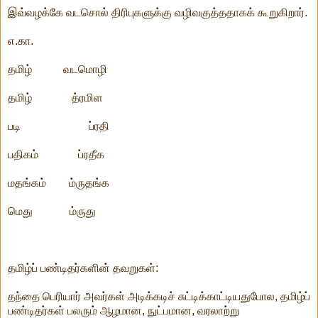
இவ்வழக்கே வடசொல் திரிபுகளுக்கு வழிவகுத்ததாகக் கூறுகிறார்.
எ.கா.
தமிழ் வடமொழி
தமிழ் த்ரமிள
படி ப்ரதி
பதிகம் ப்ரதீக
மதங்கம் ம்ருதங்க
மெது ம்ருது
தமிழ்ப் பண்டிதர்களின் தவறுகள்:
தந்தை பெரியார் அவர்கள் அடிக்கடிச் சுட்டிக்காட்டியதுபோல, தமிழ்ப்
பண்டிதர்கள் பலரும் ஆழமான, நுட்பமான, வரலாற்று